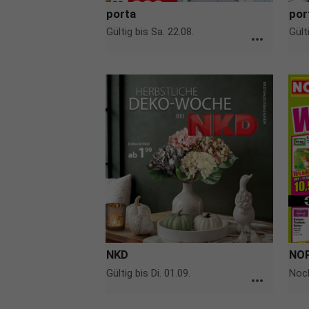
porta
por
Gültig bis Sa. 22.08.
Gült
more_horiz
NKD
NO
Gültig bis Di. 01.09.
Noch
more_horiz