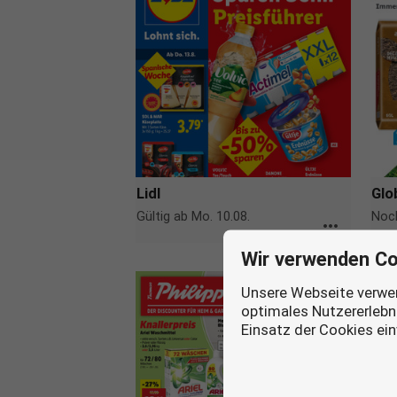
Lidl
Glo
Gültig ab Mo. 10.08.
Noch
more_horiz
Wir verwenden Co
Unsere Webseite verwen
optimales Nutzererlebni
Einsatz der Cookies ei