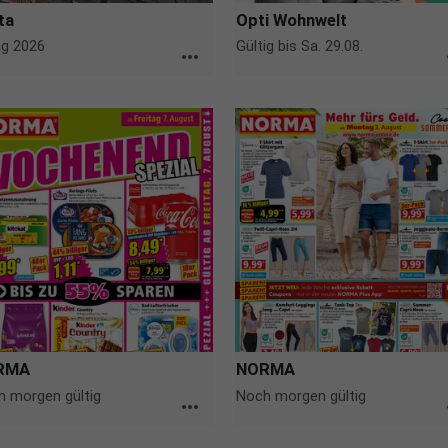
ta
Opti Wohnwelt
ig 2026
Gültig bis Sa. 29.08.
more_horiz
m
RMA
NORMA
 morgen gültig
Noch morgen gültig
more_horiz
m