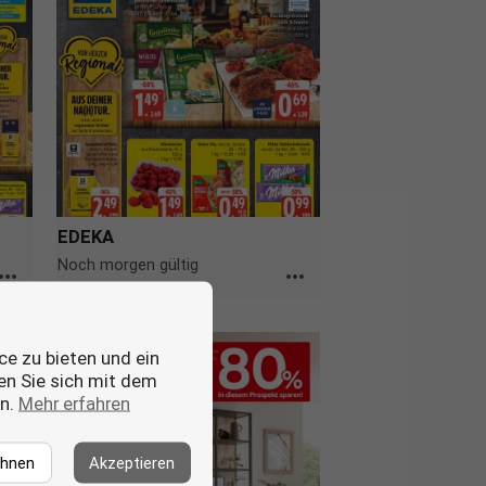
EDEKA
Noch morgen gültig
ore_horiz
more_horiz
ce zu bieten und ein
ren Sie sich mit dem
en.
Mehr erfahren
ehnen
Akzeptieren