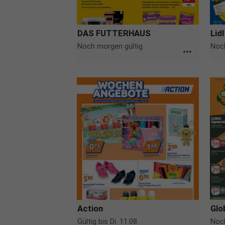
DAS FUTTERHAUS
Lidl
Noch morgen gültig
Noch
more_horiz
Action
Glo
Gültig bis Di. 11.08.
Noch