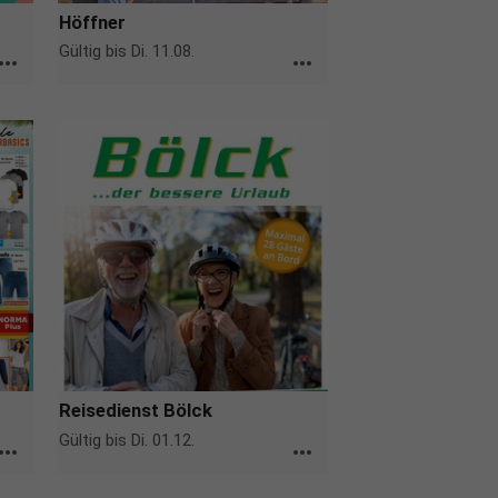
Höffner
Gültig bis Di. 11.08.
ore_horiz
more_horiz
Reisedienst Bölck
Gültig bis Di. 01.12.
ore_horiz
more_horiz