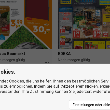
bus Baumarkt
EDEKA
 morgen gültig
Noch morgen gültig
more_horiz
m
okies.
det Cookies, die uns helfen, Ihnen den bestmöglichen Servi
s zu ermöglichen. Indem Sie auf "Akzeptieren" klicken, erklä
nverstanden. Ihre Zustimmung können Sie jederzeit widerruf
Einstellungen oder abl