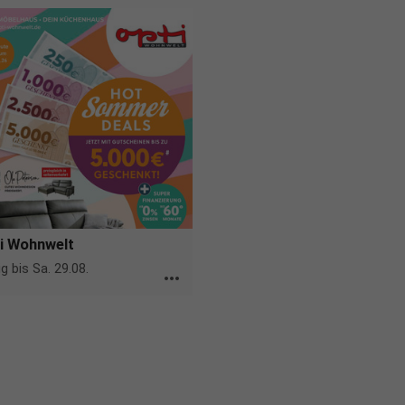
i Wohnwelt
ig bis Sa. 29.08.
more_horiz