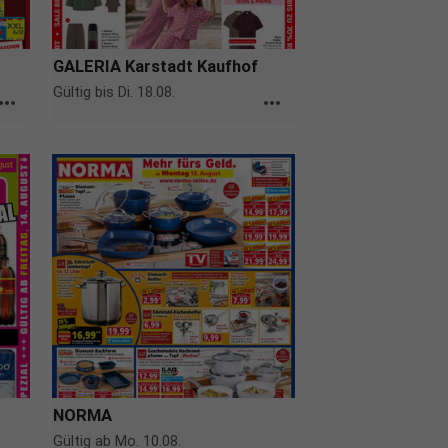
GALERIA Karstadt Kaufhof
Gültig bis Di. 18.08.
ore_horiz
more_horiz
NORMA
Gültig ab Mo. 10.08.